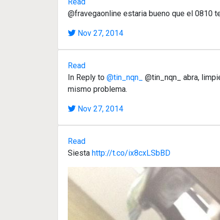
Read
@fravegaonline estaria bueno que el 0810 t
Nov 27, 2014
Read
In Reply to
@tin_nqn_
@tin_nqn_ abra, limpi
mismo problema.
Nov 27, 2014
Read
Siesta
http://t.co/ix8cxLSbBD