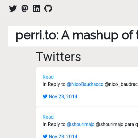
perri.to: A mashup of
Twitters
Read
In Reply to
@NicoBaudracco
@nico_baudracc
Nov 28, 2014
Read
In Reply to
@shourimajo
@shourimajo para que
Nov 28, 2014