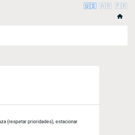
🇺🇸
🇦🇷
🇫🇷
za (respetar prioridades), estacionar.