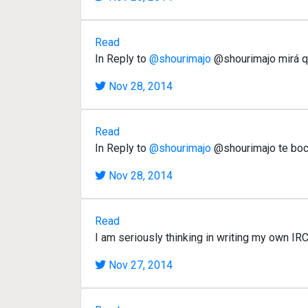
Read
In Reply to
@shourimajo
@shourimajo mirá que
Nov 28, 2014
Read
In Reply to
@shourimajo
@shourimajo te boc
Nov 28, 2014
Read
I am seriously thinking in writing my own IRC p
Nov 27, 2014