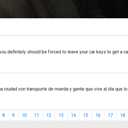
 definitely should be forced to leave your car keys to get a cart
 ciudad con transporte de mierda y gente que vive al día que lo
8
9
10
11
12
13
14
15
16
17
18