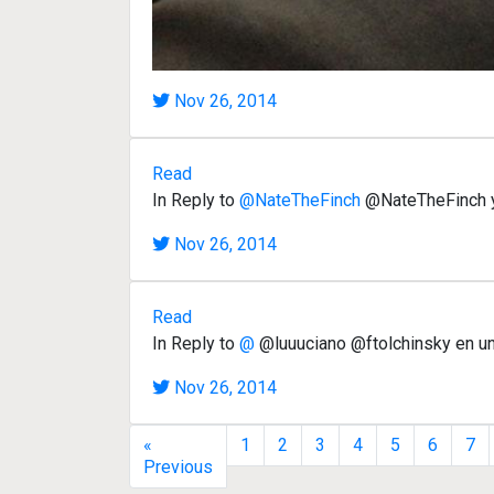
Nov 26, 2014
Read
In Reply to
@NateTheFinch
@NateTheFinch you
Nov 26, 2014
Read
In Reply to
@
@luuuciano @ftolchinsky en una
Nov 26, 2014
«
1
2
3
4
5
6
7
Previous