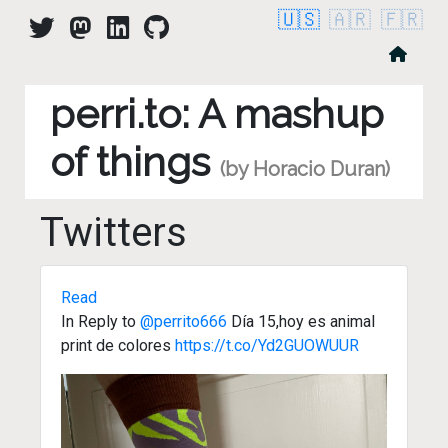
🇺🇸
🇦🇷
🇫🇷
perri.to: A mashup
of things
(by Horacio Duran)
Twitters
Read
In Reply to
@perrito666
Día 15,hoy es animal
print de colores
https://t.co/Yd2GUOWUUR