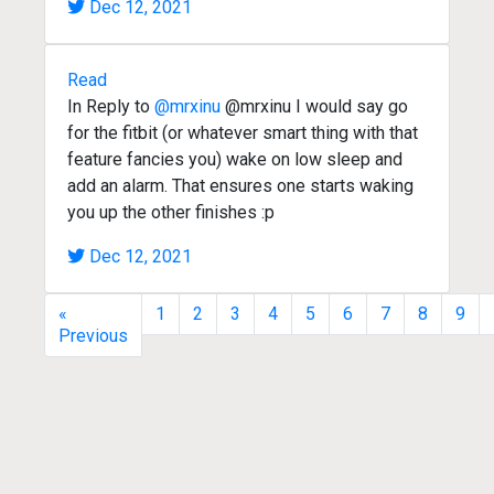
Dec 12, 2021
Read
In Reply to
@mrxinu
@mrxinu I would say go
for the fitbit (or whatever smart thing with that
feature fancies you) wake on low sleep and
add an alarm. That ensures one starts waking
you up the other finishes :p
Dec 12, 2021
«
1
2
3
4
5
6
7
8
9
Previous