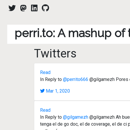
perri.to: A mashup of
Twitters
Read
In Reply to
@perrito666
@gilgamezh Pores en
Mar 1, 2020
Read
In Reply to
@gilgamezh
@gilgamezh Ah buena
tenga el de go doc, el de coverage, el de c