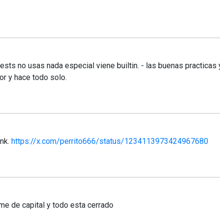
sts no usas nada especial viene builtin. - las buenas practicas 
tor y hace todo solo.
ink.
https://x.com/perrito666/status/1234113973424967680
me de capital y todo esta cerrado