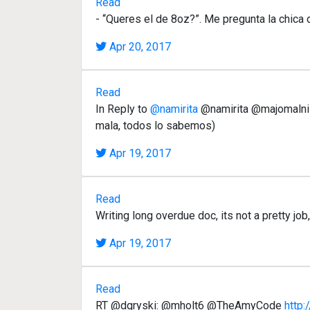
Read
- “Queres el de 8oz?”. Me pregunta la chica 
Apr 20, 2017
Read
In Reply to
@namirita
@namirita @majomalnis 
mala, todos lo sabemos)
Apr 19, 2017
Read
Writing long overdue doc, its not a pretty job
Apr 19, 2017
Read
RT @dgryski: @mholt6 @TheAmyCode
http: