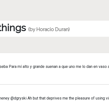
 things
(by Horacio Duran)
ba Para mí alto y grande suenan a que uno me lo dan en vaso a
y @dgryski Ah but that deprives me the pleasure of using vin