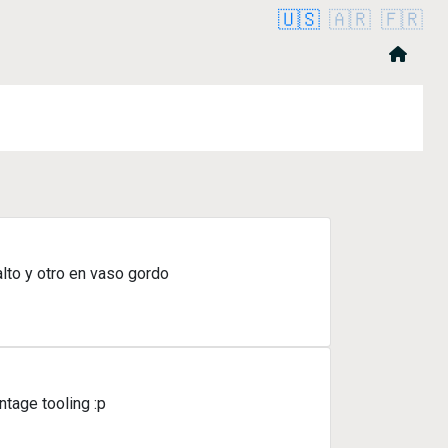
🇺🇸
🇦🇷
🇫🇷
lto y otro en vaso gordo
tage tooling :p