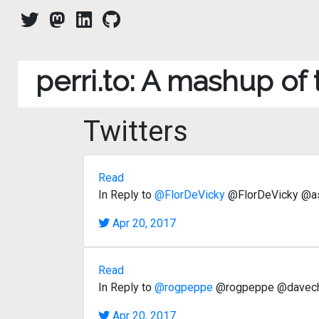
perri.to: A mashup of
Twitters
Read
In Reply to
@FlorDeVicky
@FlorDeVicky @ase
Apr 20, 2017
Read
In Reply to
@rogpeppe
@rogpeppe @davechene
Apr 20, 2017