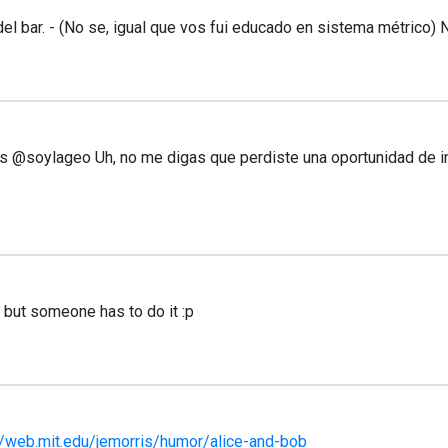
del bar. - (No se, igual que vos fui educado en sistema métrico) 
@soylageo Uh, no me digas que perdiste una oportunidad de inter
, but someone has to do it :p
//web.mit.edu/jemorris/humor/alice-and-bob