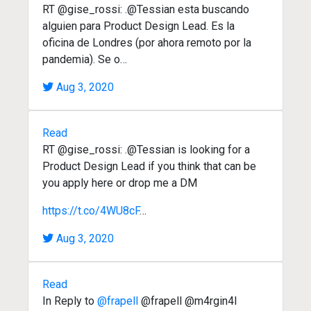
RT @gise_rossi: .@Tessian esta buscando
alguien para Product Design Lead. Es la
oficina de Londres (por ahora remoto por la
pandemia). Se o…
Aug 3, 2020
Read
RT @gise_rossi: .@Tessian is looking for a
Product Design Lead if you think that can be
you apply here or drop me a DM
https://t.co/4WU8cF
…
Aug 3, 2020
Read
In Reply to
@frapell
@frapell @m4rgin4l