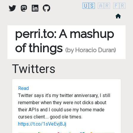
🇺🇸
🇦🇷
🇫🇷
perri.to: A mashup
of things
(by Horacio Duran)
Twitters
Read
Twitter says it’s my twitter anniversary, I still
remember when they were not dicks about
their APIs and I could use my home made
curses client…. good ole times.
https://t.co/1sVeEvjBJj