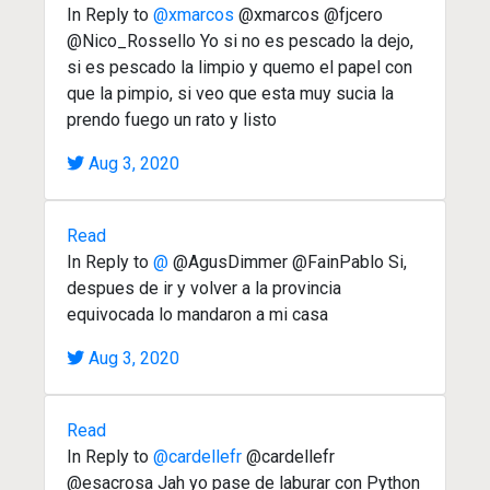
In Reply to
@xmarcos
@xmarcos @fjcero
@Nico_Rossello Yo si no es pescado la dejo,
si es pescado la limpio y quemo el papel con
que la pimpio, si veo que esta muy sucia la
prendo fuego un rato y listo
Aug 3, 2020
Read
In Reply to
@
@AgusDimmer @FainPablo Si,
despues de ir y volver a la provincia
equivocada lo mandaron a mi casa
Aug 3, 2020
Read
In Reply to
@cardellefr
@cardellefr
@esacrosa Jah yo pase de laburar con Python