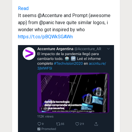
Read
It seems @Accenture and Prompt (awesome
app) from @panic have quite similar logos, i
wonder who got inspired by who
https://t.co/pBQWkSGAWn