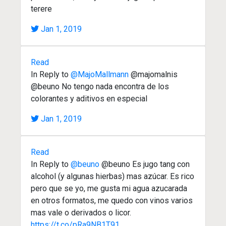
terere
Jan 1, 2019
Read
In Reply to
@MajoMallmann
@majomalnis
@beuno No tengo nada encontra de los
colorantes y aditivos en especial
Jan 1, 2019
Read
In Reply to
@beuno
@beuno Es jugo tang con
alcohol (y algunas hierbas) mas azúcar. Es rico
pero que se yo, me gusta mi agua azucarada
en otros formatos, me quedo con vinos varios
mas vale o derivados o licor.
https://t.co/pRa9NB1T91