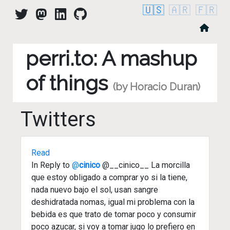
🇺🇸
🇦🇷
🇫🇷
perri.to: A mashup
of things
(by Horacio Duran)
Twitters
Read
In Reply to
@
cinico
@__cinico__ La morcilla
que estoy obligado a comprar yo si la tiene,
nada nuevo bajo el sol, usan sangre
deshidratada nomas, igual mi problema con la
bebida es que trato de tomar poco y consumir
poco azucar, si voy a tomar jugo lo prefiero en