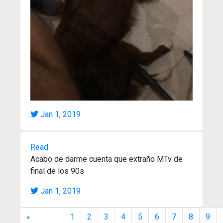
Jan 1, 2019
Read
Acabo de darme cuenta que extraño MTv de
final de los 90s
Jan 1, 2019
«
1
2
3
4
5
6
7
8
9