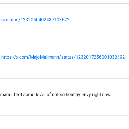
ann/status/1232060402437103622
.
https://x.com/MajoMallmann/status/1232017256001032192
ra I feel some level of not so healthy envy right now