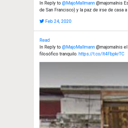
In Reply to
@MajoMallmann
@majomalnis Es u
de San Francisco) y la paz de irse de casa a 
Feb 24, 2020
Read
In Reply to
@MajoMallmann
@majomalnis el h
filosófico tranquilo.
https://t.co/lt4FbpkrTC