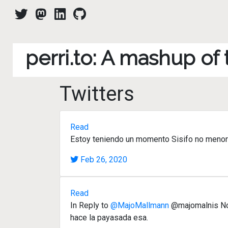
perri.to: A mashup of
Twitters
Read
Estoy teniendo un momento Sisifo no menor
Feb 26, 2020
Read
In Reply to
@MajoMallmann
@majomalnis No d
hace la payasada esa.