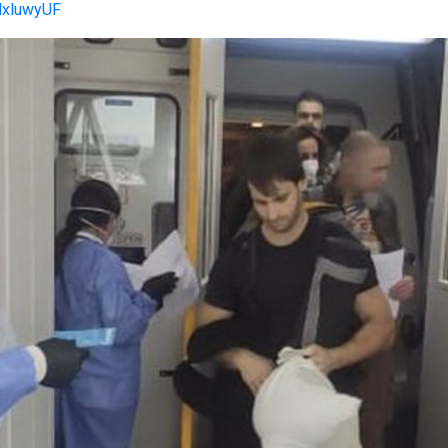
TlxluwyUF