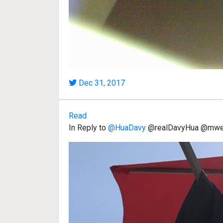
Dec 31, 2017
Read
In Reply to
@HuaDavy
@realDavyHua @mw