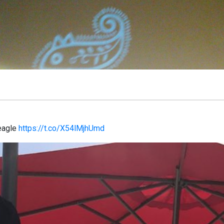
eagle
https://t.co/X54lMjhUmd