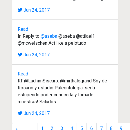
Jun 24, 2017
Read
In Reply to
@aseba
@aseba @atilael1
@mcwelschen Act like a pelotudo
Jun 24, 2017
Read
RT @LuchimSiscaro: @mirthalegrand Soy de
Rosario y estudio Paleontología, sería
estupendo poder conocerla y tomarle
muestras! Saludos
Jun 24, 2017
«
1
2
3
4
5
6
7
8
9