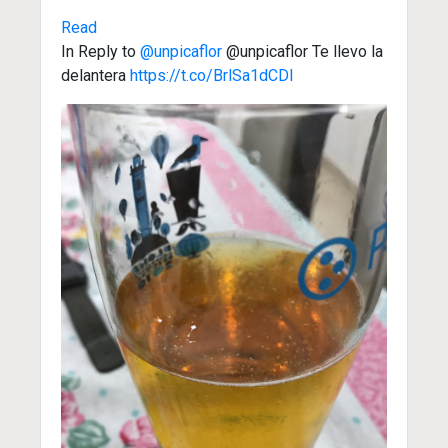
Read
In Reply to
@unpicaflor
@unpicaflor Te llevo la
delantera
https://t.co/BrlSa1dCDl