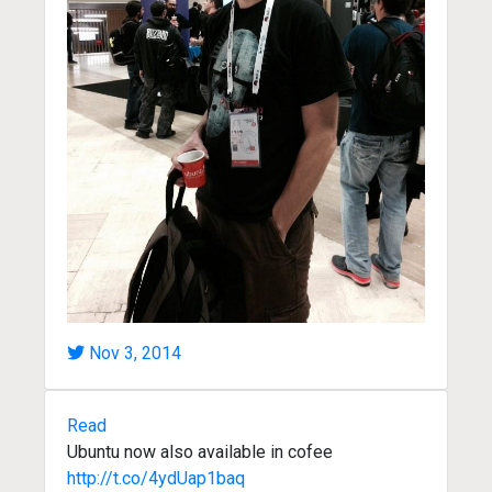
Nov 3, 2014
Read
Ubuntu now also available in cofee
http://t.co/4ydUap1baq