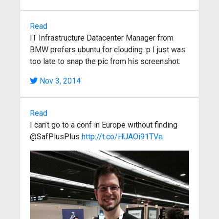
Read
IT Infrastructure Datacenter Manager from
BMW prefers ubuntu for clouding :p I just was
too late to snap the pic from his screenshot.
Nov 3, 2014
Read
I can’t go to a conf in Europe without finding
@SafPlusPlus
http://t.co/HUAOi91TVe