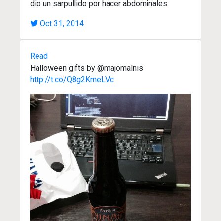
dio un sarpullido por hacer abdominales.
Oct 31, 2014
Read
Halloween gifts by @majomalnis
http://t.co/Q8g2KmeLVc