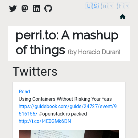
🇺🇸
🇦🇷
🇫🇷
perri.to: A mashup
of things
(by Horacio Duran)
Twitters
Read
Using Containers Without Risking Your *aas
https://guidebook.com/guide/24727/event/9
516155/
#openstack is packed
http://t.co/I4E0GMk6DN