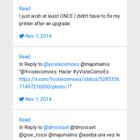
Read
I just wish at least ONCE I didn’t have to fix my
printer after an upgrade.
Nov 1, 2014
Read
In Reply to
@yvistecomoes
@majomalnis
“@Yvistecomoes: Hacer #yVisteCómoEs
https://x.com/Yvistecomoes/status/5283356
71497216000/photo/1
”
Nov 1, 2014
Read
In Reply to
@dmoisset
@dmoisset
@gise_rossi @majomalnis @aseba una vez le