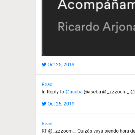
Oct 25, 2019
Read
In Reply to
@aseba
@aseba @_zzzoom_ @m4rgi
Oct 25, 2019
Read
RT @_zzzoom_: Quizás vaya siendo hora de d