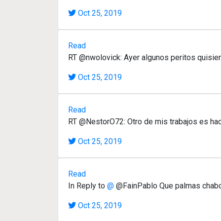
Oct 25, 2019
Read
RT @nwolovick: Ayer algunos peritos quisie
Oct 25, 2019
Read
RT @NestorO72: Otro de mis trabajos es hac
Oct 25, 2019
Read
In Reply to
@
@FainPablo Que palmas chabon
Oct 25, 2019