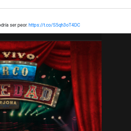
ría ser peor.
https://t.co/S5qh3oT4DC