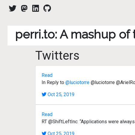
perri.to: A mashup of
Twitters
Read
In Reply to
@luciotorre
@luciotorre @ArielRo
Oct 25, 2019
Read
RT @ShiftLeftInc: “Applications were always 
Oct 25, 2019