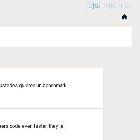
🇺🇸
🇦🇷
🇫🇷
 ustedes quieren un benchmark.
eers code even faster, they le…