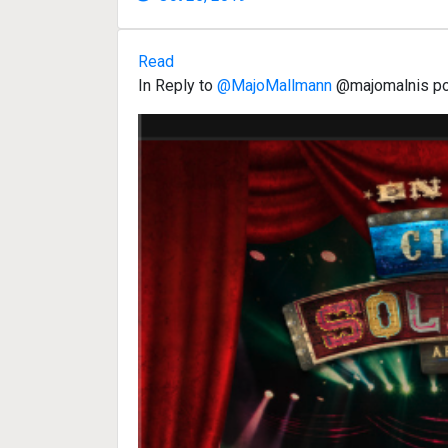
Read
In Reply to
@MajoMallmann
@majomalnis pod