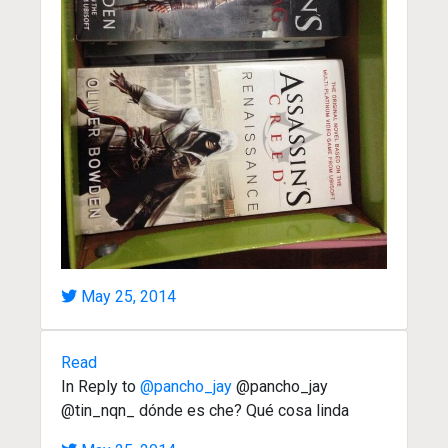
May 25, 2014
Read
In Reply to
@pancho_jay
@pancho_jay
@tin_nqn_ dónde es che? Qué cosa linda