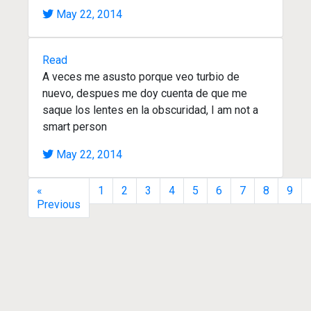
May 22, 2014
Read
A veces me asusto porque veo turbio de
nuevo, despues me doy cuenta de que me
saque los lentes en la obscuridad, I am not a
smart person
May 22, 2014
«
1
2
3
4
5
6
7
8
9
Previous