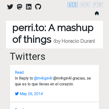
🇺🇸
🇦🇷
🇫🇷
perri.to: A mashup
of things
(by Horacio Duran)
Twitters
Read
In Reply to
@m4rgin4l
@m4rgin4l gracias, se
que es lo que llevas en el corazón.
May 26, 2014