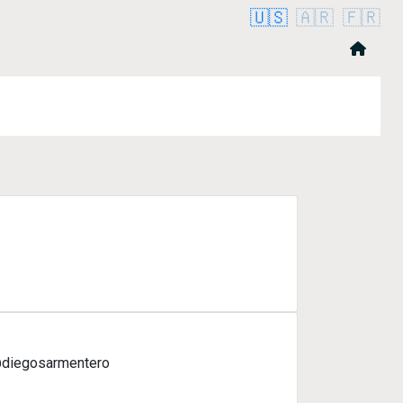
🇺🇸
🇦🇷
🇫🇷
 @diegosarmentero