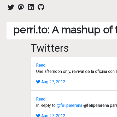
perri.to: A mashup of
Twitters
Read
One afternoon only, revival de la oficina c
Aug 27, 2012
Read
In Reply to
@felipelerena
@felipelerena par
Aug 27, 2012