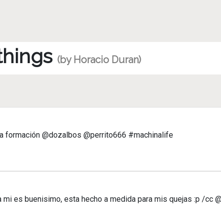
 things
(by Horacio Duran)
on la formación @dozalbos @perrito666 #machinalife
a mi es buenisimo, esta hecho a medida para mis quejas :p /cc