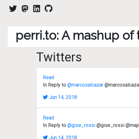
perri.to: A mashup of
Twitters
Read
In Reply to
@marcosalcazar
@marcosalcazar p
Jun 14, 2018
Read
In Reply to
@gise_rossi
@gise_rossi @majoma
Jun 14, 2018