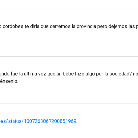
rdobes te diria que cerremos la provincia pero dejemos las pan
ndo fue la última vez que un bebe hizo algo por la sociedad? 
iénsenlo.
ules/status/1007263867200851969