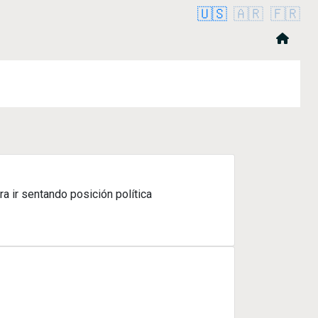
🇺🇸
🇦🇷
🇫🇷
a ir sentando posición política