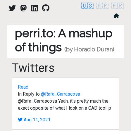
🇺🇸
🇦🇷
🇫🇷
perri.to: A mashup
of things
(by Horacio Duran)
Twitters
Read
In Reply to
@Rafa_Carrascosa
@Rafa_Carrascosa Yeah, it’s pretty much the
exact opposite of what I look on a CAD tool :p
Aug 11, 2021