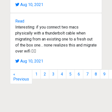
Aug 10, 2021
Read
Interesting: if you connect two macs
physically with a thunderbolt cable when
migrating from an existing one to a fresh out
of the box one… none realizes this and migrate
over wifi 🤦‍♂️
Aug 10, 2021
«
1
2
3
4
5
6
7
8
9
Previous