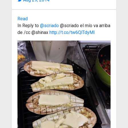
Read
In Reply to
@scriado
@scriado el mío va arriba
de /cc @shinax
http://t.co/tw6QlTdyMI