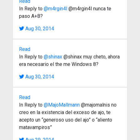
Read
In Reply to
@m4rgin4l
@m4rgin4l nunca te
paso A+B?
Aug 30, 2014
Read
In Reply to
@shinax
@shinax muy cheto, ahora
era necesario el the me Windows 8?
Aug 30, 2014
Read
In Reply to
@MajoMallmann
@majomalnis no
creo en la existencia del exceso de ajo, te
acepto un “generoso uso del ajo” o “aliento
matavampiros”
Aug 29, 2014