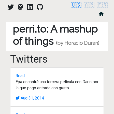
🇺🇸
🇦🇷
🇫🇷
perri.to: A mashup
of things
(by Horacio Duran)
Twitters
Read
Epa encontré una tercera película con Darin por
la que pago entrada con gusto.
Aug 31, 2014