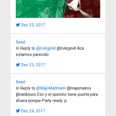
Dec 25, 2017
Read
In Reply to
@m4rgin4l
@m4rgin4l Acá
estamos parecido
Dec 25, 2017
Read
In Reply to
@MajoMallmann
@majomalnis
@natiblues Eso y el quincho tiene puerta para
afuera porque Party ready :p
Dec 24, 2017