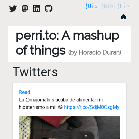
🇺🇸
🇦🇷
🇫🇷
perri.to: A mashup
of things
(by Horacio Duran)
Twitters
Read
La @majomalnis acaba de alimentar mi
hipsterismo a mil 😃
https://t.co/SdjM8CsgMy