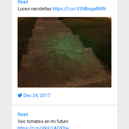
Read
Luces navideñas
https://t.co/V3MbxgaBWN
Dec 24, 2017
Read
Veo tomates en mi futuro
https://t.co/VKiU1ADXYw