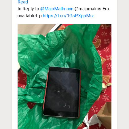
Read
In Reply to
@MajoMallmann
@majomalnis Era
una tablet :p
https://t.co/1GsPXppMiz