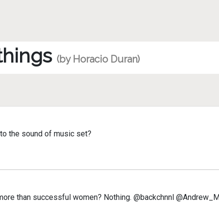
 things
(by Horacio Duran)
o the sound of music set?
more than successful women? Nothing. @backchnnl @Andrew_McM