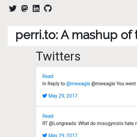
perri.to: A mashup of
Twitters
Read
In Reply to
@mweagle
@mweagle You went t
May 29, 2017
Read
RT @Longreads: What do misogynists hate 
May 29, 2017