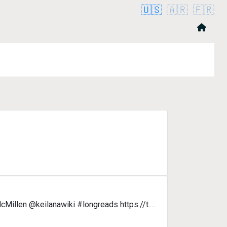
🇺🇸
🇦🇷
🇫🇷
illen @keilanawiki #longreads https://t.…