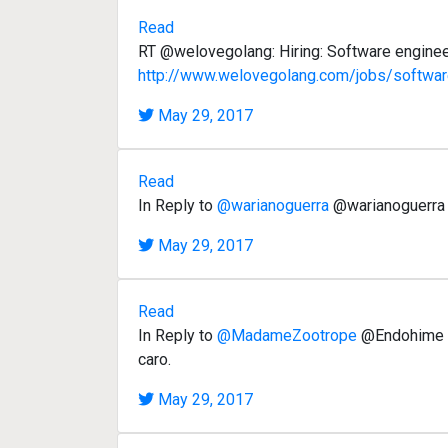
Read
RT @welovegolang: Hiring: Software enginee
http://www.welovegolang.com/jobs/softwa
May 29, 2017
Read
In Reply to
@warianoguerra
@warianoguerra h
May 29, 2017
Read
In Reply to
@MadameZootrope
@Endohime @C
caro.
May 29, 2017