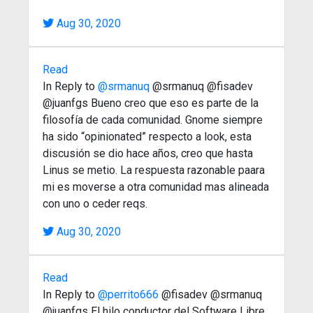
Aug 30, 2020
Read
In Reply to
@srmanuq
@srmanuq @fisadev
@juanfgs Bueno creo que eso es parte de la
filosofía de cada comunidad. Gnome siempre
ha sido “opinionated” respecto a look, esta
discusión se dio hace años, creo que hasta
Linus se metio. La respuesta razonable paara
mi es moverse a otra comunidad mas alineada
con uno o ceder reqs.
Aug 30, 2020
Read
In Reply to
@perrito666
@fisadev @srmanuq
@juanfgs El hilo conductor del Software Libre