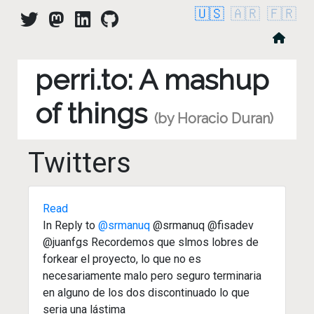
🇺🇸
🇦🇷
🇫🇷
perri.to: A mashup
of things
(by Horacio Duran)
Twitters
Read
In Reply to
@srmanuq
@srmanuq @fisadev
@juanfgs Recordemos que slmos lobres de
forkear el proyecto, lo que no es
necesariamente malo pero seguro terminaria
en alguno de los dos discontinuado lo que
seria una lástima