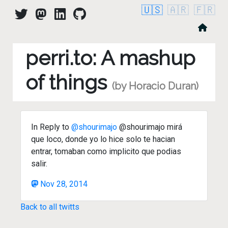
🇺🇸
🇦🇷
🇫🇷
perri.to: A mashup
of things
(by Horacio Duran)
In Reply to
@shourimajo
@shourimajo mirá
que loco, donde yo lo hice solo te hacian
entrar, tomaban como implicito que podias
salir.
Nov 28, 2014
Back to all twitts