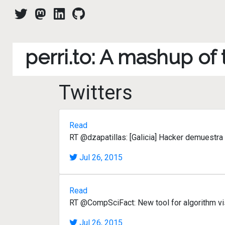
perri.to: A mashup of
Twitters
Read
RT @dzapatillas: [Galicia] Hacker demuestra
Jul 26, 2015
Read
RT @CompSciFact: New tool for algorithm vi
Jul 26, 2015