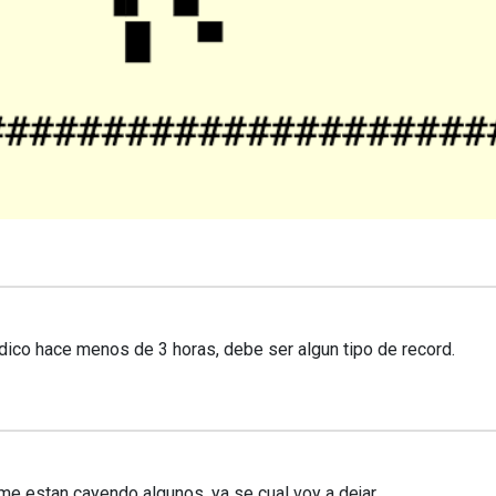
ico hace menos de 3 horas, debe ser algun tipo de record.
e estan cayendo algunos, ya se cual voy a dejar.