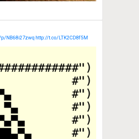
rg/p/NB68i27zwq
http://t.co/LTK2CD8f5M