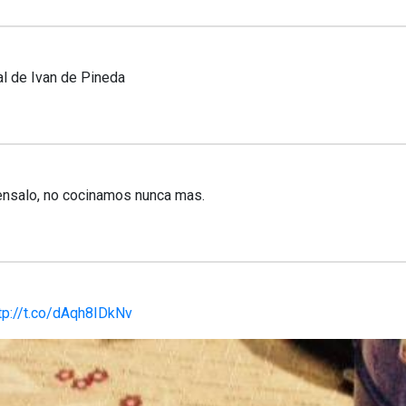
al de Ivan de Pineda
nsalo, no cocinamos nunca mas.
tp://t.co/dAqh8IDkNv