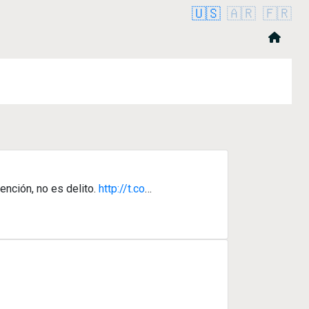
🇺🇸
🇦🇷
🇫🇷
ención, no es delito.
http://t.co
…