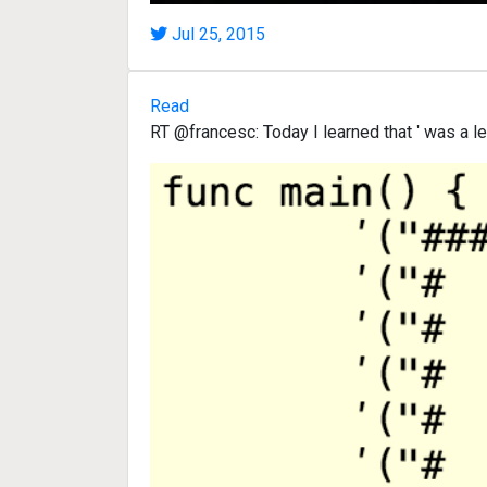
Jul 25, 2015
Read
RT @francesc: Today I learned that ʹ was a l