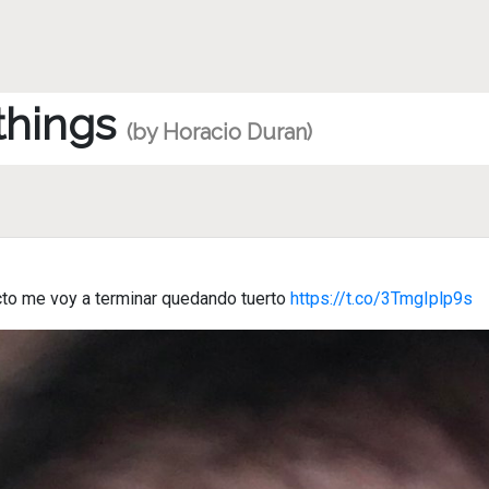
 things
(by Horacio Duran)
cto me voy a terminar quedando tuerto
https://t.co/3TmgIplp9s