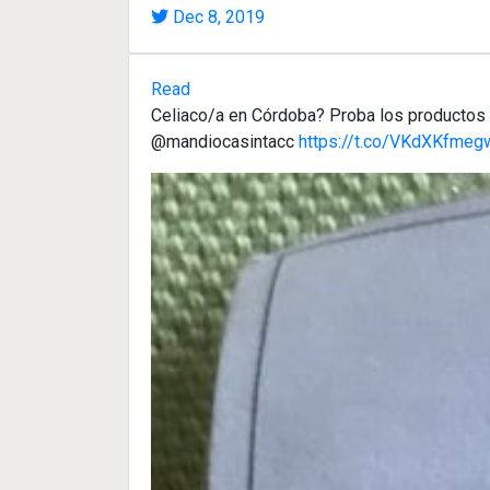
Dec 8, 2019
Read
Celiaco/a en Córdoba? Proba los productos d
@mandiocasintacc
https://t.co/VKdXKfmeg