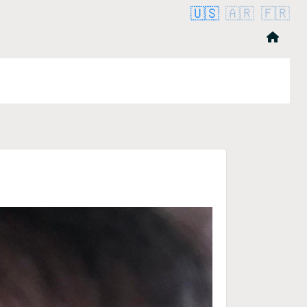
🇺🇸
🇦🇷
🇫🇷