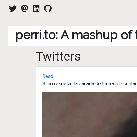
perri.to: A mashup of
Twitters
Read
Si no resuelvo la sacada de lentes de conta