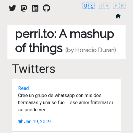
🇺🇸
🇦🇷
🇫🇷
perri.to: A mashup
of things
(by Horacio Duran)
Twitters
Read
Cree un grupo de whatsapp con mis dos
hermanas y una se fue…. ese amor fraternal si
se puede ver.
Jan 19, 2019