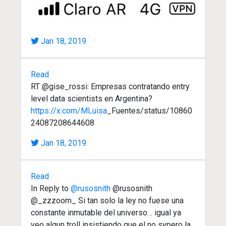
Jan 18, 2019
Read
RT @gise_rossi: Empresas contratando entry
level data scientists en Argentina?
https://x.com/MLuisa
_Fuentes/status/10860
24087208644608
Jan 18, 2019
Read
In Reply to
@rusosnith
@rusosnith
@_zzzoom_ Si tan solo la ley no fuese una
constante inmutable del universo… igual ya
veo algun troll insistiendo que el no sypero la