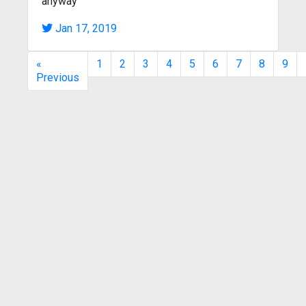
anyway
Jan 17, 2019
«
1
2
3
4
5
6
7
8
9
Previous