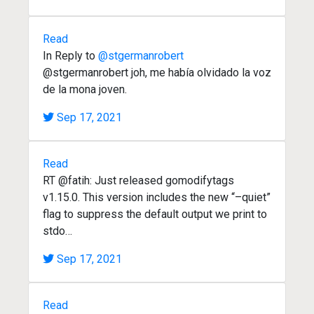
Read
In Reply to
@stgermanrobert
@stgermanrobert joh, me había olvidado la voz
de la mona joven.
Sep 17, 2021
Read
RT @fatih: Just released gomodifytags
v1.15.0. This version includes the new “–quiet”
flag to suppress the default output we print to
stdo…
Sep 17, 2021
Read