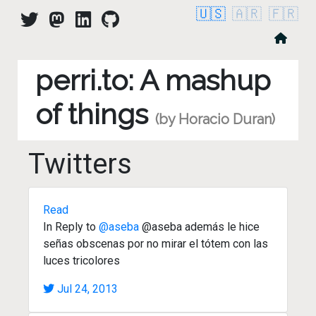
🇺🇸
🇦🇷
🇫🇷
perri.to: A mashup
of things
(by Horacio Duran)
Twitters
Read
In Reply to
@aseba
@aseba además le hice
señas obscenas por no mirar el tótem con las
luces tricolores
Jul 24, 2013