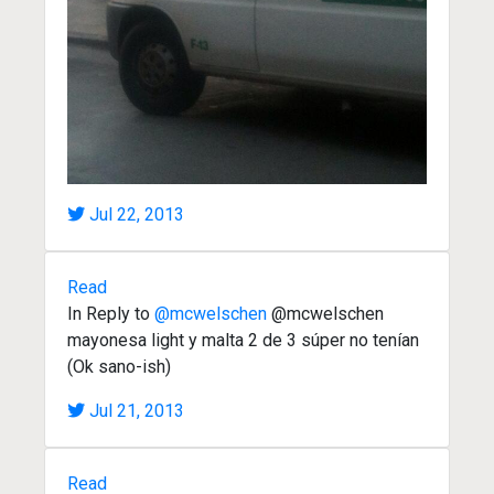
Jul 22, 2013
Read
In Reply to
@mcwelschen
@mcwelschen
mayonesa light y malta 2 de 3 súper no tenían
(Ok sano-ish)
Jul 21, 2013
Read