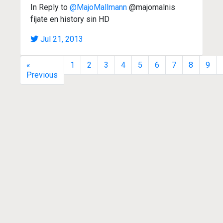
In Reply to
@MajoMallmann
@majomalnis
fíjate en history sin HD
Jul 21, 2013
«
1
2
3
4
5
6
7
8
9
Previous