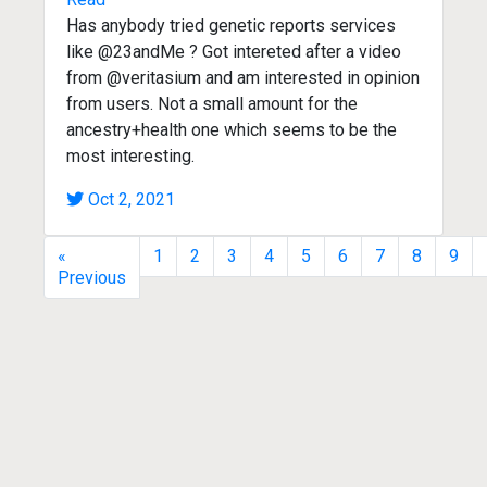
Has anybody tried genetic reports services
like @23andMe ? Got intereted after a video
from @veritasium and am interested in opinion
from users. Not a small amount for the
ancestry+health one which seems to be the
most interesting.
Oct 2, 2021
«
1
2
3
4
5
6
7
8
9
Previous