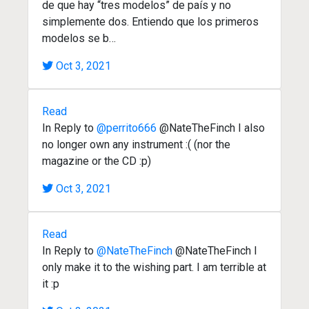
de que hay “tres modelos” de país y no
simplemente dos. Entiendo que los primeros
modelos se b…
Oct 3, 2021
Read
In Reply to
@perrito666
@NateTheFinch I also
no longer own any instrument :( (nor the
magazine or the CD :p)
Oct 3, 2021
Read
In Reply to
@NateTheFinch
@NateTheFinch I
only make it to the wishing part. I am terrible at
it :p