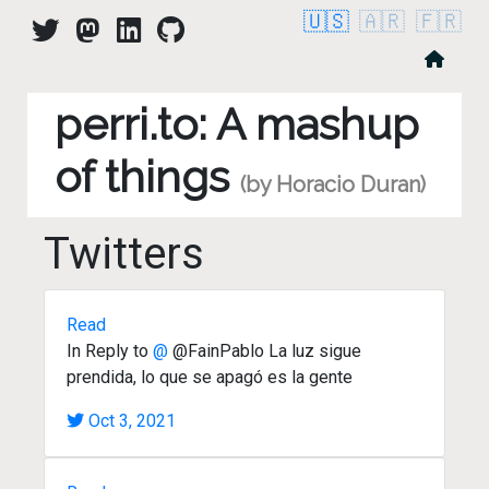
🇺🇸
🇦🇷
🇫🇷
perri.to: A mashup
of things
(by Horacio Duran)
Twitters
Read
In Reply to
@
@FainPablo La luz sigue
prendida, lo que se apagó es la gente
Oct 3, 2021