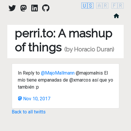
🇺🇸
🇦🇷
🇫🇷
perri.to: A mashup
of things
(by Horacio Duran)
In Reply to
@MajoMallmann
@majomalnis El
mío tiene empanadas de @xmarcos así que yo
también :p
Nov 10, 2017
Back to all twitts