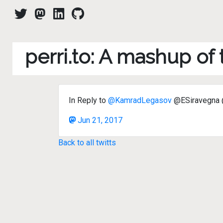
perri.to: A mashup of
In Reply to
@KamradLegasov
@ESiravegna @
Jun 21, 2017
Back to all twitts