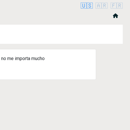
🇺🇸
🇦🇷
🇫🇷
e no me importa mucho