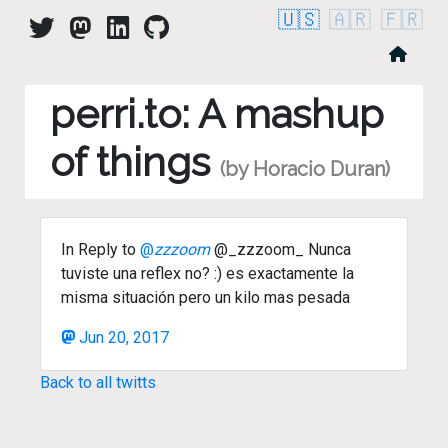
🇺🇸
🇦🇷
🇫🇷
perri.to: A mashup
of things
(by Horacio Duran)
In Reply to
@
zzzoom
@_zzzoom_ Nunca
tuviste una reflex no? :) es exactamente la
misma situación pero un kilo mas pesada
Jun 20, 2017
Back to all twitts