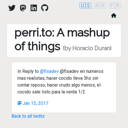
🇺🇸
🇦🇷
🇫🇷
perri.to: A mashup
of things
(by Horacio Duran)
In Reply to
@fisadev
@fisadev en numeros
mas realistas, hacer cocido lleva 3hs sin
contar reposo, hacer crudo algo menos, el
cocido sale listo para la venta 1/2
Jan 15, 2017
Back to all twitts