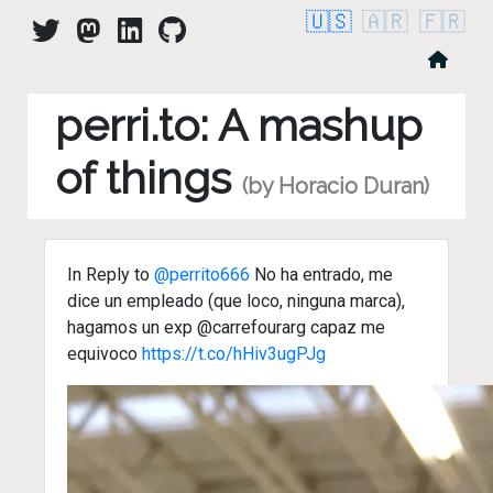
🇺🇸
🇦🇷
🇫🇷
perri.to: A mashup
of things
(by Horacio Duran)
In Reply to
@perrito666
No ha entrado, me
dice un empleado (que loco, ninguna marca),
hagamos un exp @carrefourarg capaz me
equivoco
https://t.co/hHiv3ugPJg