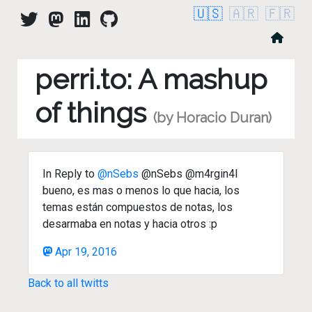
🇺🇸
🇦🇷
🇫🇷
perri.to: A mashup
of things
(by Horacio Duran)
In Reply to
@nSebs
@nSebs @m4rgin4l
bueno, es mas o menos lo que hacia, los
temas están compuestos de notas, los
desarmaba en notas y hacia otros :p
Apr 19, 2016
Back to all twitts