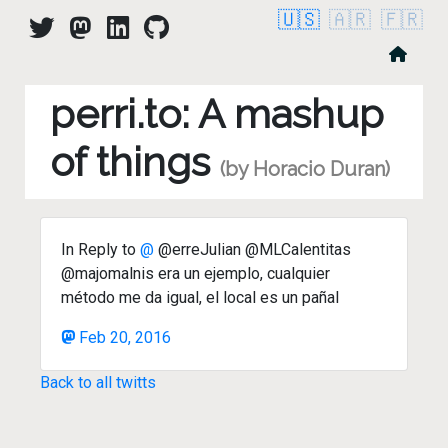
🇺🇸
🇦🇷
🇫🇷
perri.to: A mashup
of things
(by Horacio Duran)
In Reply to
@
@erreJulian @MLCalentitas
@majomalnis era un ejemplo, cualquier
método me da igual, el local es un pañal
Feb 20, 2016
Back to all twitts