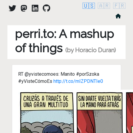
🇺🇸
🇦🇷
🇫🇷
perri.to: A mashup
of things
(by Horacio Duran)
RT @yvistecomoes: Manito #porSzoka
#yVisteCómoEs
http://t.co/mIZPDNTIe0