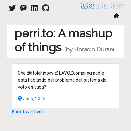
🇺🇸
🇦🇷
🇫🇷
perri.to: A mashup
of things
(by Horacio Duran)
Che @ftolchinsky @LAVOZcomar xq nadie
esta hablando del problema del sistema de
voto en caba?
Jul 5, 2015
Back to all twitts