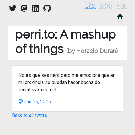
🇺🇸
🇦🇷
🇫🇷
perri.to: A mashup
of things
(by Horacio Duran)
No es que sea nerd pero me emociona que en
mi provincia se puedan hacer bocha de
trámites x internet.
Jun 16, 2015
Back to all twitts