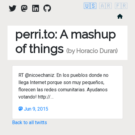
🇺🇸
🇦🇷
🇫🇷
perri.to: A mashup
of things
(by Horacio Duran)
RT @nicoechaniz: En los pueblos donde no
llega Internet porque son muy pequeños,
florecen las redes comunitarias. Ayudanos
votando! http://…
Jun 9, 2015
Back to all twitts