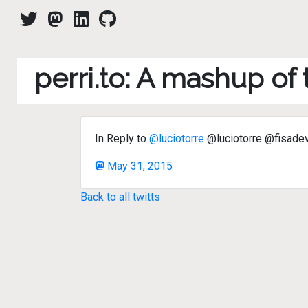
perri.to: A mashup of
In Reply to
@luciotorre
@luciotorre @fisadev 
May 31, 2015
Back to all twitts