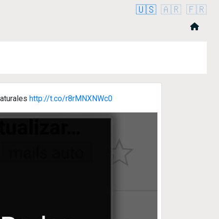
🇺🇸
🇦🇷
🇫🇷
naturales
http://t.co/r8rMNXNWc0