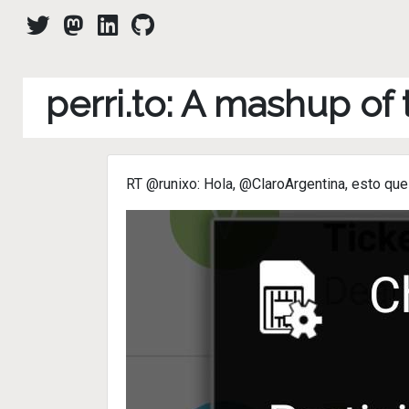
perri.to: A mashup of
RT @runixo: Hola, @ClaroArgentina, esto qu