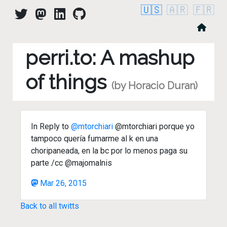
🇺🇸
🇦🇷
🇫🇷
perri.to: A mashup
of things
(by Horacio Duran)
In Reply to
@mtorchiari
@mtorchiari porque yo
tampoco quería fumarme al k en una
choripaneada, en la bc por lo menos paga su
parte /cc @majomalnis
Mar 26, 2015
Back to all twitts