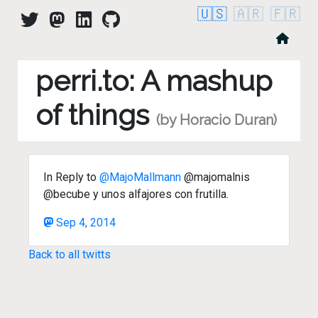
🇺🇸
🇦🇷
🇫🇷
perri.to: A mashup
of things
(by Horacio Duran)
In Reply to
@MajoMallmann
@majomalnis
@becube y unos alfajores con frutilla.
Sep 4, 2014
Back to all twitts