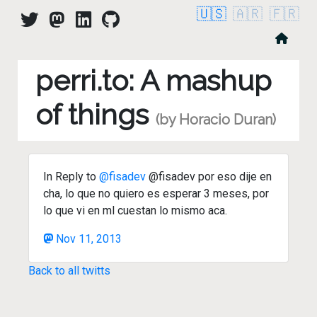
🇺🇸
🇦🇷
🇫🇷
perri.to: A mashup
of things
(by Horacio Duran)
In Reply to
@fisadev
@fisadev por eso dije en
cha, lo que no quiero es esperar 3 meses, por
lo que vi en ml cuestan lo mismo aca.
Nov 11, 2013
Back to all twitts