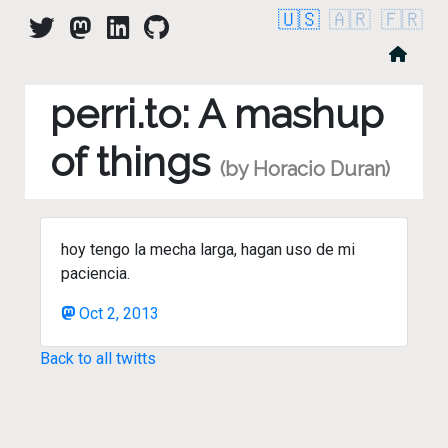
🇺🇸
🇦🇷
🇫🇷
perri.to: A mashup
of things
(by Horacio Duran)
hoy tengo la mecha larga, hagan uso de mi
paciencia.
Oct 2, 2013
Back to all twitts