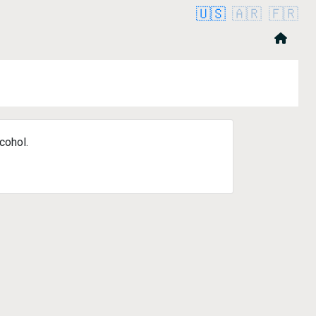
🇺🇸
🇦🇷
🇫🇷
cohol.