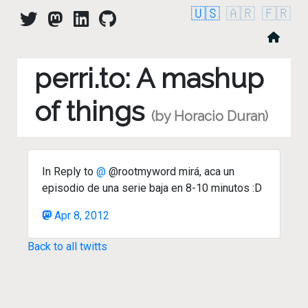
🇺🇸
🇦🇷
🇫🇷
perri.to: A mashup
of things
(by Horacio Duran)
In Reply to
@
@rootmyword mirá, aca un
episodio de una serie baja en 8-10 minutos :D
Apr 8, 2012
Back to all twitts