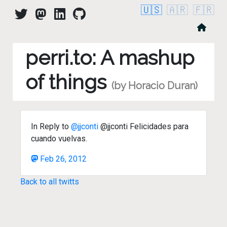
🇺🇸
🇦🇷
🇫🇷
perri.to: A mashup
of things
(by Horacio Duran)
In Reply to
@jjconti
@jjconti Felicidades para
cuando vuelvas.
Feb 26, 2012
Back to all twitts