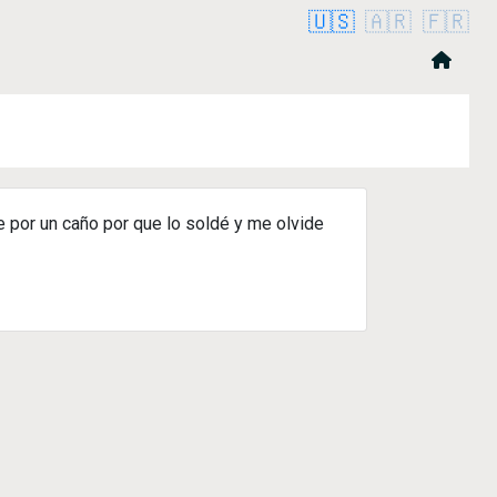
🇺🇸
🇦🇷
🇫🇷
e por un caño por que lo soldé y me olvide