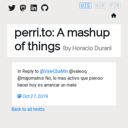
🇺🇸
🇦🇷
🇫🇷
perri.to: A mashup
of things
(by Horacio Duran)
In Reply to
@ValeCbaMin
@valeoq
@majomalnis No, lo mas activo que pienso
hacer hoy es arrancar un mate
Oct 27, 2019
Back to all twitts