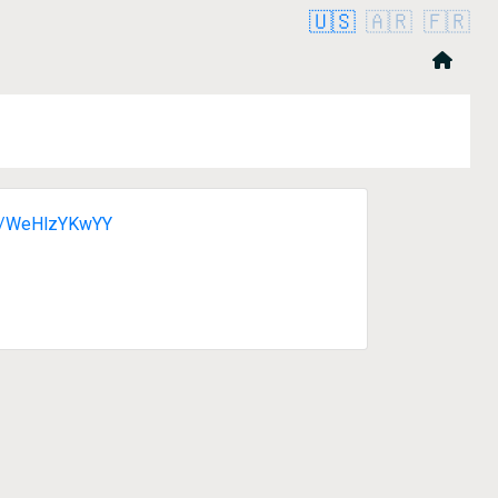
🇺🇸
🇦🇷
🇫🇷
co/WeHlzYKwYY